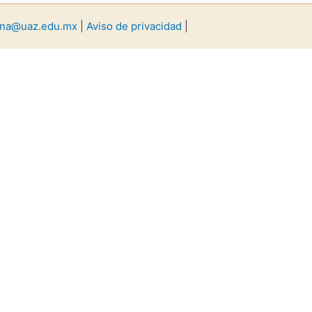
luna@uaz.edu.mx
|
Aviso de privacidad
|