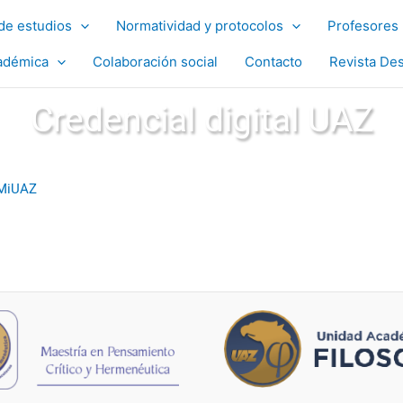
de estudios
Normatividad y protocolos
Profesores
adémica
Colaboración social
Contacto
Revista De
Credencial digital UAZ
 #MiUAZ