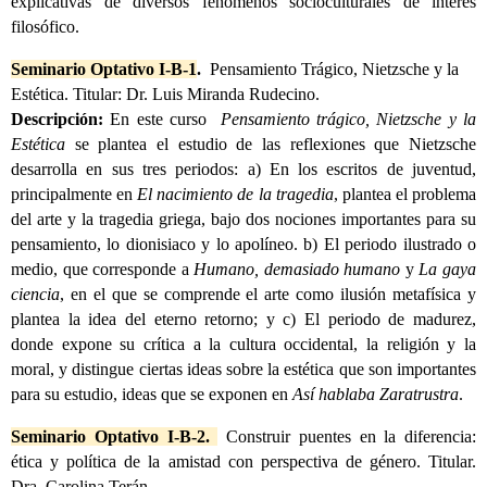
explicativas de diversos fenómenos socioculturales de interés
filosófico.
Seminario Optativo I-B-1
.
Pensamiento Trágico, Nietzsche y la
Estética. Titular: Dr. Luis Miranda Rudecino.
Descripción:
En este curso
Pensamiento trágico, Nietzsche y la
Estética
se plantea el estudio de las reflexiones que Nietzsche
desarrolla en sus tres periodos: a) En los escritos de juventud,
principalmente en
El nacimiento de la tragedia
, plantea el problema
del arte y la tragedia griega, bajo dos nociones importantes para su
pensamiento, lo dionisiaco y lo apolíneo. b) El periodo ilustrado o
medio, que corresponde a
Humano, demasiado humano
y
La gaya
ciencia
, en el que se comprende el arte como ilusión metafísica y
plantea la idea del eterno retorno; y c) El periodo de madurez,
donde expone su crítica a la cultura occidental, la religión y la
moral, y distingue ciertas ideas sobre la estética que son importantes
para su estudio, ideas que se exponen en
Así hablaba Zaratrustra
.
Seminario Optativo I-B-2.
Construir puentes en la diferencia:
ética y política de la amistad con perspectiva de género. Titular.
Dra. Carolina Terán.