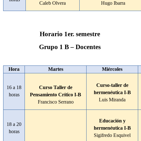
Caleb Olvera
Hugo Ibarra
Horario 1er. semestre
Grupo 1 B – Docentes
Hora
Martes
Miércoles
Curso-taller de
16 a 18
Curso Taller de
hermenéutica I-B
horas
Pensamiento Crítico I-B
Luis Miranda
Francisco Serrano
Educación y
18 a 20
hermenéutica I-B
horas
Sigifredo Esquivel