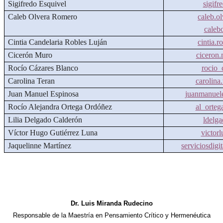
Sigifredo Esquivel
sigif
Caleb Olvera Romero
caleb.o
caleb
Cintia Candelaria Robles Luján
cintia.
Cicerón Muro
ciceron
Rocío Cázares Blanco
rocio
Carolina Teran
carolin
Juan Manuel Espinosa
juanmanuel
Rocío Alejandra Ortega Ordóñez
al_orte
Lilia Delgado Calderón
ldelg
Víctor Hugo Gutiérrez Luna
victor
Jaquelinne Martínez
serviciosdig
Dr. Luis Miranda Rudecino
Responsable de la Maestría en Pensamiento Crítico y Hermenéutica