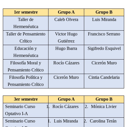
1er semestre
Grupo A
Grupo B
Taller de
Caleb Olvera
Luis Miranda
Hermenéutica
Taller de Pensamiento
Victor Hugo
Francisco Serrano
Crítico
Gutiérrez
Educación y
Hugo Ibarra
Sigifredo Esquivel
Hermenéutica
Filosofía Moral y
Rocío Cázares
Cicerón Muro
Pensamiento Crítico
Filosofía Política y
Cicerón Muro
Cintia Candelaria
Pensamiento Crítico
3er semestre
Grupo A
Grupo B
Seminario Curso
1.
Rocío Cázares
2.
Mónica Livier
Optativo I-A
Seminario Curso
1.
Luis Miranda
2.
Carolina Terán