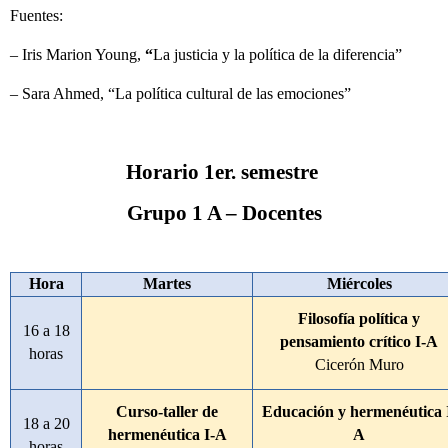
Fuentes:
– Iris Marion Young,
“
La justicia y la política de la diferencia”
– Sara Ahmed, “La política cultural de las emociones”
Horario 1er. semestre
Grupo 1 A – Docentes
Hora
Martes
Miércoles
Filosofía política y
16 a 18
pensamiento crítico I-A
horas
Cicerón Muro
Curso-taller de
Educación y hermenéutica 
18 a 20
hermenéutica I-A
A
horas