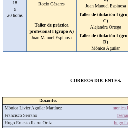
18
Rocío Cázares
Juan Manuel Espinosa
a
Taller de titulación I (gr
20 horas
C)
Taller de práctica
Alejandra Ortega
profesional I (grupo A)
Taller de titulación I (gr
Juan Manuel Espinosa
D)
Mónica Aguilar
CORREOS DOCENTES.
Docente.
Mónica Livier Aguilar Martínez
monica.
Francisco Serrano
fserr
Hugo Ernesto Ibarra Ortiz
hugo.i